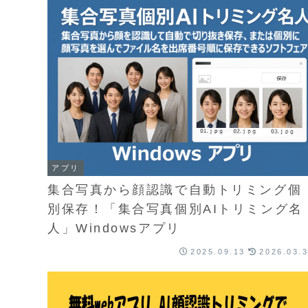
アプリ
集合写真から顔認識で自動トリミング個
別保存！「集合写真個別AIトリミング名
人」Windowsアプリ
2025.09.13
2026.03.