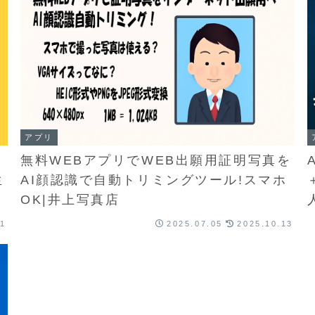
アプリ
無料WEBアプリでWEB出願用証明写真を
生
AI顔認識で自動トリミングツール!スマホ
OK|井上写真店
01
2025.07.05
2025.10.13