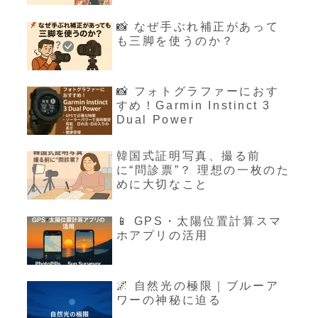
📸 なぜ手ぶれ補正があって
も三脚を使うのか？
📸 フォトグラファーにおす
すめ！Garmin Instinct 3
Dual Power
韓国式証明写真、撮る前
に“問診票”？ 理想の一枚のた
めに大切なこと
📱 GPS・太陽位置計算スマ
ホアプリの活用
🌌 自然光の極限｜ブルーア
ワーの神秘に迫る