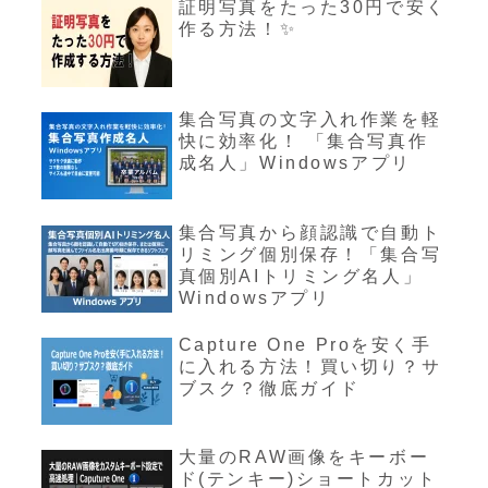
証明写真をたった30円で安く
作る方法！✨
集合写真の文字入れ作業を軽
快に効率化！ 「集合写真作
成名人」Windowsアプリ
集合写真から顔認識で自動ト
リミング個別保存！「集合写
真個別AIトリミング名人」
Windowsアプリ
Capture One Proを安く手
に入れる方法！買い切り？サ
ブスク？徹底ガイド
大量のRAW画像をキーボー
ド(テンキー)ショートカット