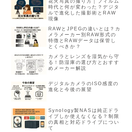
花火写真の撮り方｜フィルム
時代と何が変わった？デジタ
ルで進化した撮影術とRAW
現像
RAWとJPEGの違いとは？カ
メラメーカー別RAW形式の
特徴とRAWデータは保管し
とくべきか？
カメラとレンズを湿気から守
る！防湿庫の選び方とおすす
めメーカー解説
デジタルカメラのISO感度の
進化と今後の展望
Synology製NASは純正ドラ
イブしか使えなくなる？制限
の真相と対応ドライブについ
て