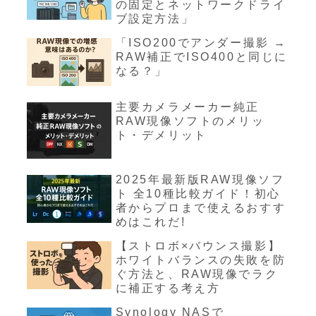
の固定とネットワークドライ
ブ設定方法」
「ISO200でアンダー撮影 →
RAW補正でISO400と同じに
なる？」
主要カメラメーカー純正
RAW現像ソフトのメリッ
ト・デメリット
2025年最新版RAW現像ソフ
ト 全10種比較ガイド！初心
者からプロまで使えるおすす
めはこれだ!
【ストロボ×バウンス撮影】
ホワイトバランスの失敗を防
ぐ方法と、RAW現像でラク
に補正する考え方
Synology NASで