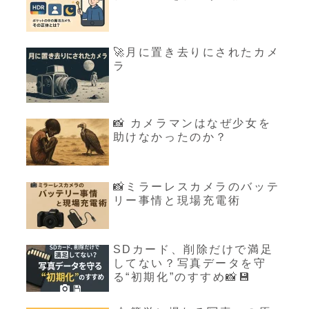
🚀月に置き去りにされたカメ
ラ
📸 カメラマンはなぜ少女を
助けなかったのか？
📸ミラーレスカメラのバッテ
リー事情と現場充電術
SDカード、削除だけで満足
してない？写真データを守
る“初期化”のすすめ📸💾