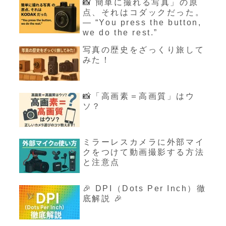
📸 簡単に撮れる写真」の原
点、それはコダックだった。
— “You press the button,
we do the rest.”
写真の歴史をざっくり旅して
みた！
📸「高画素＝高画質」はウ
ソ？
ミラーレスカメラに外部マイ
クをつけて動画撮影する方法
と注意点
🎉 DPI（Dots Per Inch）徹
底解説 🎉