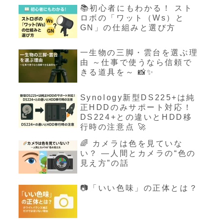
📚初心者にもわかる！ スト
ロボの「ワット（Ws）と
GN」の仕組みと選び方
一生物の三脚・雲台を選ぶ理
由 ～仕事で使うなら信頼で
きる道具を～ 📸✨
Synology新型DS225+は純
正HDDのみサポート対応！
DS224+との違いとHDD移
行時の注意点 🚀
🌈 カメラは色を見ていな
い？ ―人間とカメラの“色の
見え方”の話
📷「いい色味」の正体とは？