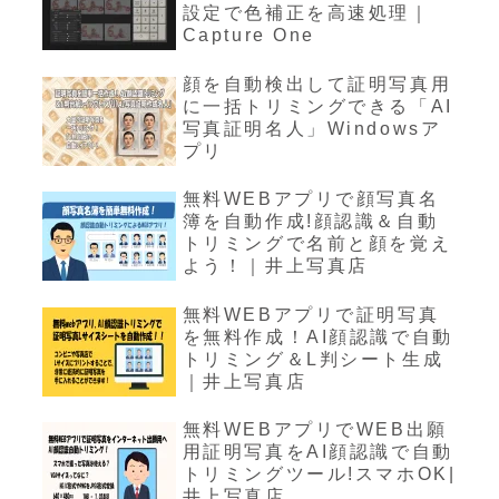
設定で色補正を高速処理｜
Capture One
顔を自動検出して証明写真用
に一括トリミングできる「AI
写真証明名人」Windowsア
プリ
無料WEBアプリで顔写真名
簿を自動作成!顔認識＆自動
トリミングで名前と顔を覚え
よう！｜井上写真店
無料WEBアプリで証明写真
を無料作成！AI顔認識で自動
トリミング＆L判シート生成
｜井上写真店
無料WEBアプリでWEB出願
用証明写真をAI顔認識で自動
トリミングツール!スマホOK|
井上写真店