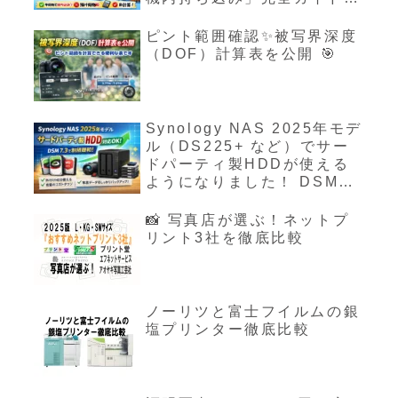
🔋
ピント範囲確認✨被写界深度
（DOF）計算表を公開 🎯
Synology NAS 2025年モデ
ル（DS225+ など）でサー
ドパーティ製HDDが使える
ようになりました！ DSM
7.3で制限が緩和！
📸 写真店が選ぶ！ネットプ
リント3社を徹底比較
ノーリツと富士フイルムの銀
塩プリンター徹底比較