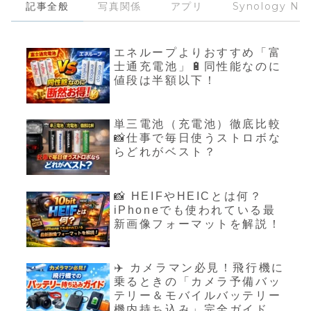
記事全般
写真関係
アプリ
Synology NA
エネループよりおすすめ「富
士通充電池」🔋同性能なのに
値段は半額以下！
単三電池（充電池）徹底比較
📸仕事で毎日使うストロボな
らどれがベスト？
📸 HEIFやHEICとは何？
iPhoneでも使われている最
新画像フォーマットを解説！
✈️ カメラマン必見！飛行機に
乗るときの「カメラ予備バッ
テリー＆モバイルバッテリー
機内持ち込み」完全ガイド