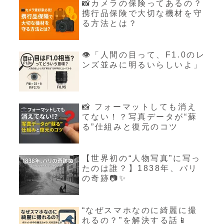
📸カメラの保険ってあるの？
携行品保険で大切な機材を守
る方法とは？
👁「人間の目って、F1.0のレ
ンズ並みに明るいらしいよ」
📸 フォーマットしても消え
てない！？写真データが“蘇
る”仕組みと復元のコツ
【世界初の“人物写真”に写っ
たのは誰？】1838年、パリ
の奇跡📷✨
“なぜスマホなのに綺麗に撮
れるの？”を解決する話📱