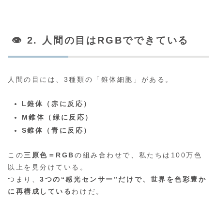
👁️ 2. 人間の目はRGBでできている
人間の目には、3種類の「錐体細胞」がある。
L錐体（赤に反応）
M錐体（緑に反応）
S錐体（青に反応）
この
三原色＝RGB
の組み合わせで、私たちは100万色
以上を見分けている。
つまり、
3つの“感光センサー”だけで、世界を色彩豊か
に再構成している
わけだ。