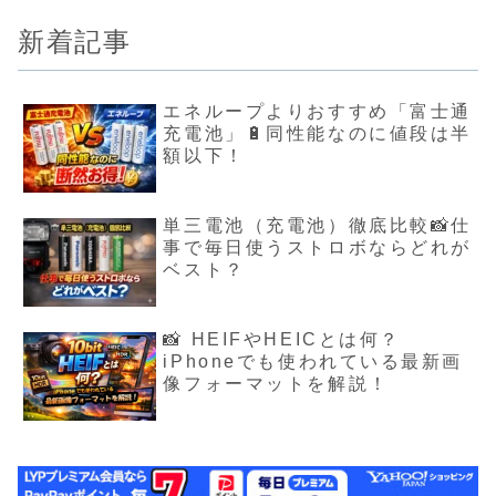
新着記事
エネループよりおすすめ「富士通
充電池」🔋同性能なのに値段は半
額以下！
単三電池（充電池）徹底比較📸仕
事で毎日使うストロボならどれが
ベスト？
📸 HEIFやHEICとは何？
iPhoneでも使われている最新画
像フォーマットを解説！