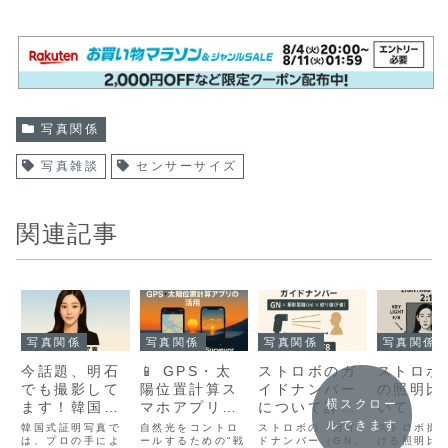
写真関係
写真雑談
センサーサイズ
関連記事
写真関係
写真関係
写真関係
写真関係
今話題、明石
📱 GPS・太
ストロボのガ
ストロボ
でも撮影して
陽位置計算ス
イドナンバー
の照明比
横スクロー
ます！韓国式
マホアプリの
について詳し
いて
証明写真と
活用
く解説しま
ルできます
韓国式証明写真で
自然光をコントロ
ストロボの「ガイ
ストロボ撮
は？
は、プロの手によ
ールするための“戦
す。
ドナンバー（GN,
ける照明比