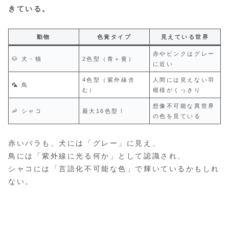
きている。
動物
色覚タイプ
見えている世界
赤やピンクはグレー
🐶 犬・猫
2色型（青＋黄）
に近い
4色型（紫外線含
人間には見えない羽
🦜 鳥
む）
模様がくっきり
想像不可能な異世界
🦐 シャコ
最大16色型！
の色を見ている
赤いバラも、犬には「グレー」に見え、
鳥には「紫外線に光る何か」として認識され、
シャコには「言語化不可能な色」で輝いているかもしれ
ない。