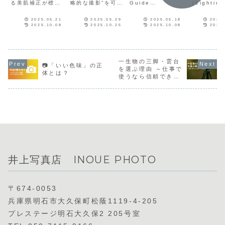
る美肌補正が標準
略的な撮影”を可能
Guide
（Lighting
です。シミやニキ
にする強力なツー
Number）」は、
Ratio）と
ビ、クマなどを丁
ルの紹介
ストロボの光量
光源（キー
2025.05.21
2025.05.29
2025.05.18
2025
寧に除去し、肌を
（明るさ）を表す
ト）と補助
2025.10.08
2025.10.25
2025.10.08
2025
自然に明るく整え
指標です。撮影距
（フィルラ
ます。また、過度
離と絞り（F値）
などの明る
な加工は避けら
との関係を示し、
率を示すも
れ、自然な印象を
適切な露出を得る
写真の「コ
保ちながらも顔立
ための目安として
スト（陰影
一生物の三脚・雲台
ちをより美しく見
使います。
さ）」を決
📷「いい色味」の正
せます。
重要な要素
を選ぶ理由 ～仕事で
体とは？
以下に詳し
使うなら信頼できる
します。
道具を～ 📸✨
井上写真店 INOUE PHOTO
〒674-0053
兵庫県明石市大久保町松蔭1119-4-205
プレステージ明石大久保2 205号室