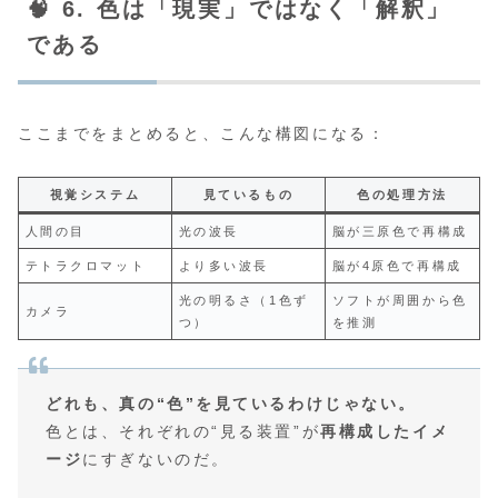
🧠 6. 色は「現実」ではなく「解釈」
である
ここまでをまとめると、こんな構図になる：
視覚システム
見ているもの
色の処理方法
人間の目
光の波長
脳が三原色で再構成
テトラクロマット
より多い波長
脳が4原色で再構成
光の明るさ（1色ず
ソフトが周囲から色
カメラ
つ）
を推測
どれも、真の“色”を見ているわけじゃない。
色とは、それぞれの“見る装置”が
再構成したイメ
ージ
にすぎないのだ。