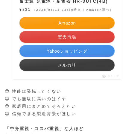
富士通 充電池・充電器 HR-3UTC(4B)
¥831
（2026/05/14 23:36時点 | Amazon調べ）
Amazon
楽天市場
Yahooショッピング
メルカリ
ポチップ
😊 性能は妥協したくない
😊 でも無駄に高いのはイヤ
😊 家庭用にまとめてそろえたい
😊 信頼できる製造背景がほしい
「中身重視・コスパ重視」な人ほど