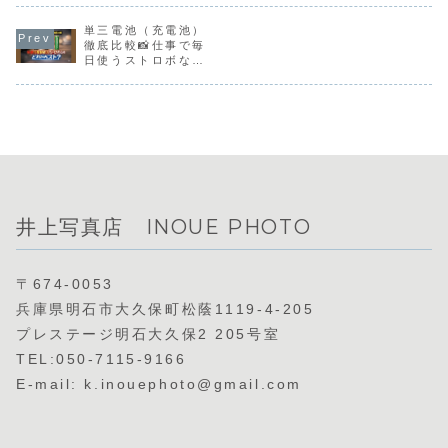
のための具体的な
レスカメラのバッ
写真は“8時
方法をご紹介しま
テリー事情と僕の
光”“笑顔禁
す。
単三電池（充電池）
現場での充電工
止”で“現像
夫、さらに遠方撮
銀”…⁉️そん
徹底比較📸仕事で毎
影で必須の飛行機
の進化を、
日使うストロボなら
持ち込みモバイル
スリップし
どれがベスト？
バッテリーの注意
みよう！
点、そしておすす
めのモバイルバッ
テリー＆充電器を
紹介します！
井上写真店 INOUE PHOTO
〒674-0053
兵庫県明石市大久保町松蔭1119-4-205
プレステージ明石大久保2 205号室
TEL:050-7115-9166
E-mail: k.inouephoto@gmail.com