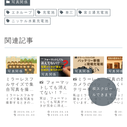
写真関係
エネループ
充電池
単三
富士通充電池
ニッケル水素充電池
関連記事
写真関係
写真関係
写真関係
写真関係
ミラーレスフ
📸ミラーレス
写真の歴
📸 フォーマッ
ルサイズで集
カメラのバッ
ざっくり
トしても消え
横スクロー
合写真を撮影
テリー事情と
てみた！
てない！？写
するときの絞
現場充電術
ルできます
ミラーレスフルサ
私はミラーレス一
〜シャッタ
真データが“蘇
実は、フォーマッ
りはいくらに
イズで集合写真を
眼をメインに使っ
い時代から
る”仕組みと復
トしても写真デー
撮影するときの絞
ています。撮影現
まで〜いま
するといいで
タが完全に消えて
りはいくらにする
場でよく感じるの
もスマホで
元のコツ
すか？
いるわけではない
といいですか？
は、一眼レフに比
ッと一枚。
2025.05.17
2025.06.16
2025.06.12
2025
んです。この記事
べてミラーレスの
ょっと考え
2026.01.30
2025.10.08
2026.02.01
2025
では、データが“消
バッテリー消耗が
――「写真
えたように見え
激しいこと。そこ
いつからあ
る”仕組みと、復元
で今回は、ミラー
の？実は、