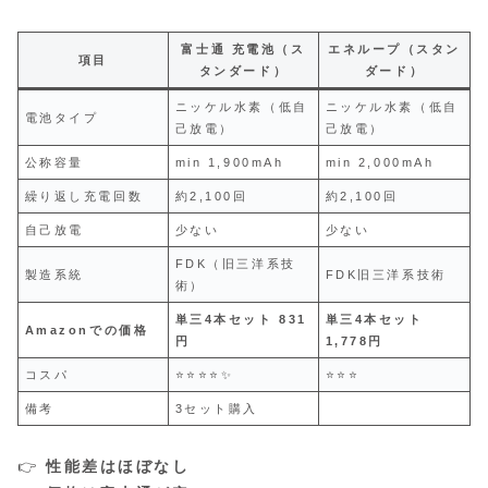
富士通 充電池（ス
エネループ（スタン
項目
タンダード）
ダード）
ニッケル水素（低自
ニッケル水素（低自
電池タイプ
己放電）
己放電）
公称容量
min 1,900mAh
min 2,000mAh
繰り返し充電回数
約2,100回
約2,100回
自己放電
少ない
少ない
FDK（旧三洋系技
製造系統
FDK旧三洋系技術
術）
単三4本セット
831
単三4本セット
Amazonでの価格
円
1,778円
コスパ
⭐⭐⭐⭐✨
⭐⭐⭐
備考
3セット購入
👉
性能差はほぼなし