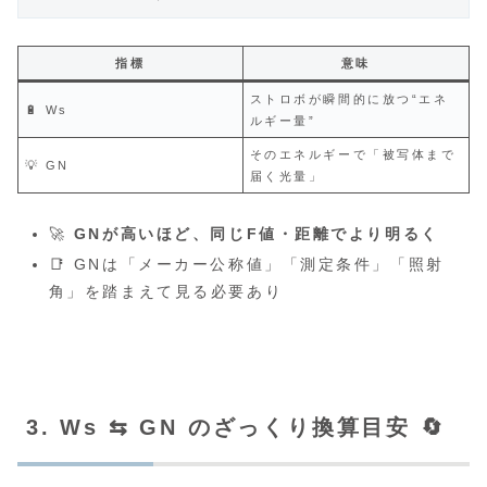
指標
意味
ストロボが瞬間的に放つ“エネ
🔋 Ws
ルギー量”
そのエネルギーで「被写体まで
💡 GN
届く光量」
🚀
GNが高いほど、同じF値・距離でより明るく
📑 GNは「メーカー公称値」「測定条件」「照射
角」を踏まえて見る必要あり
3. Ws ⇆ GN のざっくり換算目安 🔄