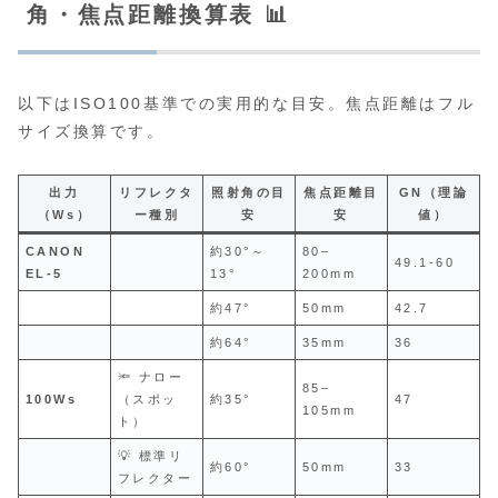
角・焦点距離換算表 📊
以下はISO100基準での実用的な目安。焦点距離はフル
サイズ換算です。
出力
リフレクタ
照射角の目
焦点距離目
GN（理論
（Ws）
ー種別
安
安
値）
CANON
約30°～
80–
49.1-60
EL‑5
13°
200mm
約47°
50mm
42.7
約64°
35mm
36
🔦 ナロー
85–
100Ws
（スポッ
約35°
47
105mm
ト）
💡 標準リ
約60°
50mm
33
フレクター