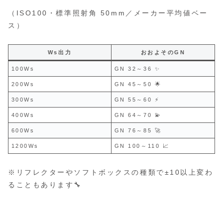
（ISO100・標準照射角 50mm／メーカー平均値ベー
ス）
Ws出力
おおよそのGN
100Ws
GN 32～36 ✨
200Ws
GN 45～50 🌟
300Ws
GN 55～60 ⚡
400Ws
GN 64～70 💫
600Ws
GN 76～85 🚀
1200Ws
GN 100～110 📈
※リフレクターやソフトボックスの種類で±10以上変わ
ることもあります🔧