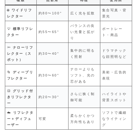
種類
照射角
特徴
使用例
🌐
ワイドリフ
集合写真・背
約80〜100°
広く光を拡散
レクター
景光
バランスの良
💡
標準リフレ
ポートレー
約55〜65°
い光量と拡が
クター
ト・商品
り
🔦
ナローリフ
集中的に明る
ドラマチック
レクター（ス
約30〜40°
く照射
な顔照明など
ポット）
ナローよりも
🌀
ディープリ
美術・広告的
約30〜60°
ソフト、光の
フレクター
表現
芯がある
🔳
グリッド付
さらに狭く制
ハイライトや
きリフレクタ
約20〜30°
御可能
背景スポット
ー
☁️
リフレクタ
ソフトで繊細
柔らかくかつ
ー＋ディフュ
可変
なライティン
方向性もあり
ーザー
グ