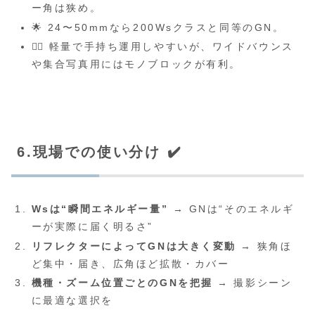
ー角は狭め。
🌟 24〜50mmなら200Wsクラスと同等のGN。
🏃‍♂️ 軽量で手持ち運用しやすいが、ワイドバウンス
や集合写真用にはモノブロックが有利。
6.現場での使い分け ✔️
Wsは“瞬間エネルギー量”
→ GNは“そのエネルギ
ーが実際に届く明るさ”
リフレクターによってGNは大きく変動
→ 狭角ほ
ど集中・届き、広角ほど拡散・カバー
機種・ズーム位置ごとのGNを把握
→ 撮影シーン
に最適な選択を