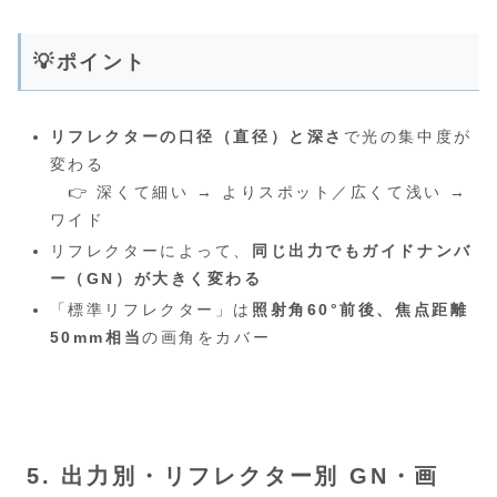
💡ポイント
リフレクターの口径（直径）と深さ
で光の集中度が
変わる
👉 深くて細い → よりスポット／広くて浅い →
ワイド
リフレクターによって、
同じ出力でもガイドナンバ
ー（GN）が大きく変わる
「標準リフレクター」は
照射角60°前後、焦点距離
50mm相当
の画角をカバー
5. 出力別・リフレクター別 GN・画