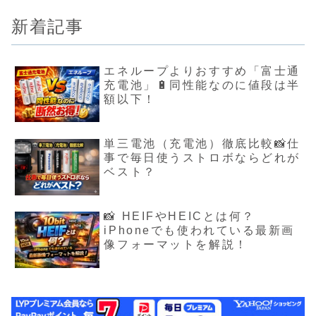
新着記事
エネループよりおすすめ「富士通
充電池」🔋同性能なのに値段は半
額以下！
単三電池（充電池）徹底比較📸仕
事で毎日使うストロボならどれが
ベスト？
📸 HEIFやHEICとは何？
iPhoneでも使われている最新画
像フォーマットを解説！