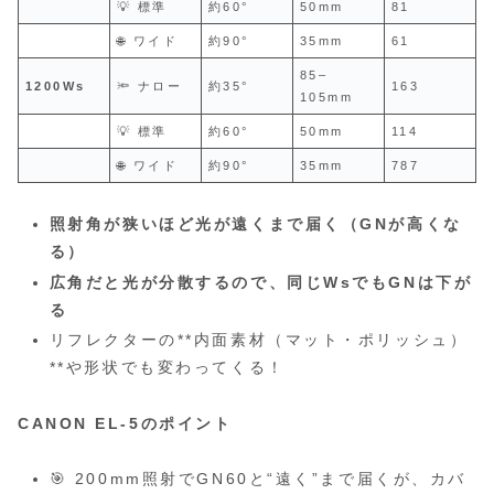
💡 標準
約60°
50mm
81
🌐 ワイド
約90°
35mm
61
85–
1200Ws
🔦 ナロー
約35°
163
105mm
💡 標準
約60°
50mm
114
🌐 ワイド
約90°
35mm
787
照射角が狭いほど光が遠くまで届く（GNが高くな
る）
広角だと光が分散するので、同じWsでもGNは下が
る
リフレクターの**内面素材（マット・ポリッシュ）
**や形状でも変わってくる！
CANON
EL‑5のポイント
🎯 200mm照射でGN60と“遠く”まで届くが、カバ