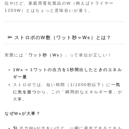
位やけど、家庭用電化製品のW（例えばドライヤー
1200W）とはちょっと意味合いが違う。
🔦 ストロボのW数（ワット秒＝Ws）とは？
実際には「
ワット秒（Ws）
」って単位が正しい！
1Ws = 1ワットの出力を1秒間出したときのエネル
ギー量
ストロボでは、短い時間（1/1000秒以下）に
一気
に光を放つ
から、この「瞬間的なエネルギー量」が
大事。
なぜWsが大事？
📶 出力Wsが大きいほど、一瞬に発光できるエネル