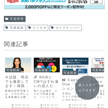
写真関係
写真雑談
ストロボ
ガイドナンバー
関連記事
写真関係
写真関係
写真関係
写真関係
今話題、明石
🌈 RGBと
Canon・
📸 Capture
でも撮影して
CMYはすれ違
Nikon・
One「仮セッ
横スクロー
ます！韓国式
いの恋人だっ
のRAW
ション」と
証明写真と
た？
ルサイズ
ルできます
韓国式証明写真で
私たちは毎日、ス
カメラを買
「案件ごとセ
今回は、プロカメ
は？
は、プロの手によ
マホで写真を撮
比較！
き、「画質
ッション」—
ラマンの現像作業
る美肌補正が標準
り、パソコンで画
じゃなく「
に欠かせないソフ
です。シミやニキ
像を見て、プリン
率」も大事
違いと使い分
ト「Capture
ビ、クマなどを丁
ターで印刷してい
ね。特に大
け完全ガイ
2025.05.21
2025.06.04
2025.07.01
2025
One」で使える、
寧に除去し、肌を
ます。でも、その
る方や、旅
2025.10.08
2025.10.08
2025.10.08
2026