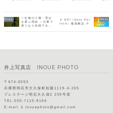
セッションの賢い
自然に明るく整え
「色」がどうやっ
事で写真を
ド！
使い分け方につい
ます。また、過度
て表示されたり、
る人にとっ
てご紹介します。
な加工は避けら
プリントされたり
RAWのファ
「毎回セッション
れ、自然な印象を
しているかを考え
イズは無視
作るのがめんどく
保ちながらも顔立
たことはあります
せん。とい
さい…」「いろん
一生物の三脚・雲台
ちをより美しく見
か？
で今回は、
🎉 DPI（Dots Per
な写真を一括で見
せます。
Canon・N
を選ぶ理由 ～仕事で
Inch）徹底解説 🎉
たい！」「でも大
Sonyの主
使うなら信頼できる
事な案件はちゃん
形式をわか
道具を～ 📸✨
と保存したい…」
く比較して
そんなあなたにぴ
た！
ったりの、“仮セッ
ション”と“案件ご
とセッション”のハ
イブリッド運用術
をお届けします。
井上写真店 INOUE PHOTO
〒674-0053
兵庫県明石市大久保町松蔭1119-4-205
プレステージ明石大久保2 205号室
TEL:050-7115-9166
E-mail: k.inouephoto@gmail.com