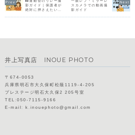
で効率的だったた
す。
📸運動会のリレー撮
一眼レフ・ミラーレ
現場での充
め、同じようにテ
夫、さらに
影ガイド｜保護者が
スカメラでの動画撮
ンキーを使って色
影で必須の
絶対に押さえたい準
影ガイド
補正ができる方法
持ち込みモ
備と撮影のコツ！
はないかと探しま
バッテリー
した。そんな私が
点、そして
今使っているの
めのモバイ
が、RAW現像ソフ
テリー＆充
ト「Capture
紹介します
One」。このソフ
トには、キーボー
ドショートカット
を自由にカスタマ
イズできる機能が
あり、フロンティ
井上写真店 INOUE PHOTO
アのDIコントロー
ラーと同じような
感覚で補正作業が
できるのです。
〒674-0053
兵庫県明石市大久保町松蔭1119-4-205
プレステージ明石大久保2 205号室
TEL:050-7115-9166
E-mail: k.inouephoto@gmail.com