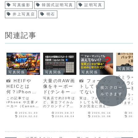
写真撮影
韓国式証明写真
証明写真
井上写真店
明石
関連記事
写真関係
写真関係
写真関係
写真関係
📸ミラー
📸 HEIFや
大量のRAW画
📸 フォーマッ
カメラの
HEICとは
像をキーボー
トしても消え
横スクロー
テリー事
何？iPhone
ド(テンキー)
てない！？写
現場充電
ルできます
私はミラー
でも使われて
ショートカッ
真データが“蘇
この記事では
写真店で約20年ほ
実は、フォーマッ
眼をメイン
いる最新画像
iPhone や主要メ
ト設定で色補
ど、富士フイルム
る”仕組みと復
トしても写真デー
ています。
ーカー（Canon /
のフロンティア
タが完全に消えて
場でよく感
フォーマット
正を高速処理
元のコツ
Sony / Nikon）
（Frontier）DIコ
いるわけではない
は、一眼レ
を解説！
｜Capture
2026.01.30
2025.08.07
2025.06.16
2025
の実務的な違いま
ントローラーを使
んです。この記事
べてミラー
2026.02.02
2026.08.04
2025.10.08
2026
で、一気にわかり
って、専用キーや
では、データが“消
バッテリー
One
やすく解説します
テンキーで大量の
えたように見え
激しいこと
📷✨
画像を補正してい
る”仕組みと、復元
で今回は、
ました。その操作
のための具体的な
レスカメラ
感が非常に機能的
方法をご紹介しま
テリー事情