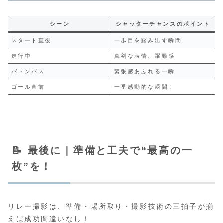
シーン
シャッターチャンスのポイント
スタート直後
一歩目を踏み出す瞬間
走行中
真剣な表情、躍動感
バトンパス
緊張感あふれる一瞬
ゴール直前
一番感動的な瞬間！
📝 最後に｜準備と工夫で“最高の一
枚”を！
リレー撮影は、準備・場所取り・撮影技術の三拍子が揃
えば成功間違いなし！