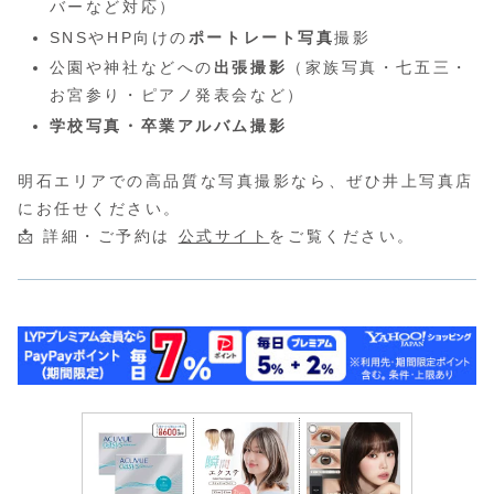
バーなど対応）
SNSやHP向けの
ポートレート写真
撮影
公園や神社などへの
出張撮影
（家族写真・七五三・
お宮参り・ピアノ発表会など）
学校写真・卒業アルバム撮影
明石エリアでの高品質な写真撮影なら、ぜひ井上写真店
にお任せください。
📩 詳細・ご予約は
公式サイト
をご覧ください。