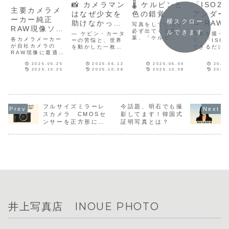
📸 カメラマン
🌡️ ケルビンと
「ISO2
主要カメラメ
はなぜ少女を
色の錯覚
アンダー
ーカー純正
横スクロー
助けなかった
→ RAW
写真をしていると
RAW現像ソフ
のか？
必ず出てくる言
でISO4
ルできます
― ケビン・カータ
写真を撮っ
トのメリッ
葉、「ケルビ
各カメラメーカー
ーの苦悩と、世界
同じにな
て、「ISO
ン」。これは**色
ト・デメリッ
が自社カメラの
を動かした一枚の
できるだけ
る？」
温度（Color
RAW現像に最適化
写真 ―
方が画質が
ト
Temperature）
したソフトウェア
る」と聞い
**というもので、
2025.05.25
2025.06.12
2025.06.04
2025
を無料で提供して
はありませ
2025.10.25
2025.10.08
2025.10.08
2025
光の「色味」を数
います。
では、ISO2
値で表す単位で
少しアンダ
す。でも、ホワイ
ってRAW現
トバランスをいじ
正すれば、
っていると…こう
ISO400で
思う人も多いので
フルサイズミラーレ
今話題、明石でも撮
りも綺麗に
は？「これって、
でしょうか
スカメラ CMOSセ
影してます！韓国式
シアンとイエロー
記事では、
ンサーを正方形にし
証明写真とは？
の調整になってな
ような疑問
たらどう？
い？」実はこれ、
えします。
半分正解、でも半
分まちがいなんで
す。
井上写真店 INOUE PHOTO