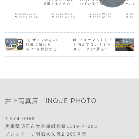
りはいくらに
い分け
ン」。これは**色
撮影するときの絞
れている「RAW」
まで〜いま
するといいで
温度（Color
りはいくらにする
と「C-RAW（コ
もスマホで
Temperature）
すか？
といいですか？
ンパクトRAW）」
ッと一枚。
**というもので、
2025.06.04
2025.05.17
2025.05.27
2025
の違いは、主にフ
ょっと考え
2025.10.08
2026.01.30
2026.02.01
2025
光の「色味」を数
ァイルサイズとデ
――「写真
値で表す単位で
ータの処理方法に
いつからあ
す。でも、ホワイ
あります。以下に
の？実は、
トバランスをいじ
わかりやすく整理
写真は“8時
っていると…こう
します。
光”“笑顔禁
思う人も多いので
“なぜスマホなのに
📸 フォーマットして
止”で“現像
は？「これって、
銀”…⁉️そん
綺麗に撮れる
も消えてない！？写
シアンとイエロー
の進化を、
の？”を解決する話
真データが“蘇る”仕
の調整になってな
スリップし
📱
組みと復元のコツ
い？」実はこれ、
みよう！
半分正解、でも半
分まちがいなんで
す。
井上写真店 INOUE PHOTO
〒674-0053
兵庫県明石市大久保町松蔭1119-4-205
プレステージ明石大久保2 205号室