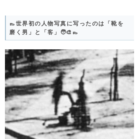
👞世界初の人物写真に写ったのは「靴を
磨く男」と「客」🧑‍🎨👞