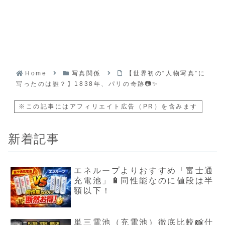
Home
写真関係
【世界初の“人物写真”に
写ったのは誰？】1838年、パリの奇跡📷✨
※この記事にはアフィリエイト広告（PR）を含みます
新着記事
エネループよりおすすめ「富士通
充電池」🔋同性能なのに値段は半
額以下！
単三電池（充電池）徹底比較📸仕