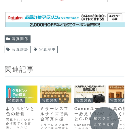
写真関係
写真雑談
写真歴史
関連記事
写真関係
写真関係
写真関係
写真関係
🌡️ ケルビンと
ミラーレスフ
Canonユーザ
写真の歴
色の錯覚
ルサイズで集
ー必見！RAW
ざっくり
横スクロー
合写真を撮影
とC-RAWの画
てみた！
写真をしていると
必ず出てくる言
するときの絞
質・容量・使
ルできます
ミラーレスフルサ
Canonのミラーレ
〜シャッタ
葉、「ケルビ
イズで集合写真を
スカメラに搭載さ
い時代から