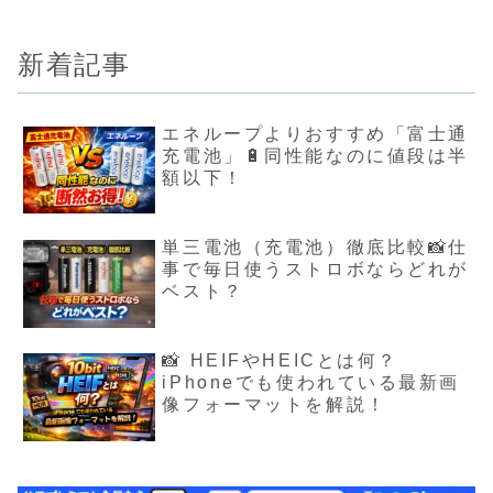
新着記事
エネループよりおすすめ「富士通
充電池」🔋同性能なのに値段は半
額以下！
単三電池（充電池）徹底比較📸仕
事で毎日使うストロボならどれが
ベスト？
📸 HEIFやHEICとは何？
iPhoneでも使われている最新画
像フォーマットを解説！