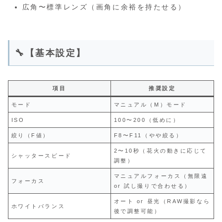
広角〜標準レンズ（画角に余裕を持たせる）
🔧【基本設定】
項目
推奨設定
モード
マニュアル（M）モード
ISO
100〜200（低めに）
絞り（F値）
F8〜F11（やや絞る）
2〜10秒（花火の動きに応じて
シャッタースピード
調整）
マニュアルフォーカス（無限遠
フォーカス
or 試し撮りで合わせる）
オート or 昼光（RAW撮影なら
ホワイトバランス
後で調整可能）