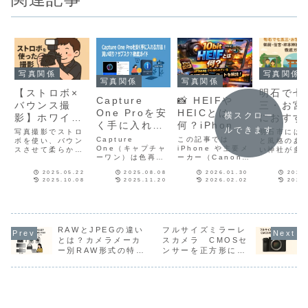
写真関係
写真関係
写真関係
写真関係
【ストロボ×
明石で七
Capture
📸 HEIFや
バウンス撮
三・お宮
One Proを安
HEICとは
横スクロー
影】ホワイト
におすす
く手に入れる
何？iPhone
バランスの失
御厨・住
ルできます
写真撮影でストロ
明石市には
方法！買い切
でも使われて
Capture
この記事では
敗を防ぐ方法
ボを使い、バウン
柿本神社
と風格のあ
り？サブス
One（キャプチャ
いる最新画像
iPhone や主要メ
スさせて柔らかい
い神社が多
と、RAW現像
影スポッ
ーワン）は色再現
ーカー（Canon /
光を作る手法はと
ます。その
ク？徹底ガイ
フォーマット
でラクに補正
底ガイド
やレイヤー編集、
Sony / Nikon）
ても一般的です
七五三やお
ド
を解説！
2025.05.22
2025.08.08
2026.01.30
2025
テザリング撮影の
の実務的な違いま
が、「思ったより
に特に人気
する考え方
2025.10.08
2025.11.20
2026.02.02
2025
強さでプロに人気
で、一気にわかり
赤っぽく写った」
が、御厨神
のRAW現像ソフト
やすく解説します
「全体が黄色っぽ
吉神社・柿
です。しかし一方
📷✨
くなった」など、
の三社。今
で「ライセンス形
ホワイトバランス
それぞれの
態やアップデート
のズレに悩んだこ
のおすすめ
の扱いが分かりに
RAWとJPEGの違い
フルサイズミラーレ
とはありません
ポットと写
くい」という声も
か？なぜバウンス
するポイン
とは？カメラメーカ
スカメラ CMOSセ
多く、誤解による
撮影でWBが狂い
紹介します
ー別RAW形式の特徴
ンサーを正方形にし
損を避けるため
やすいのか?カス
とRAWデータは保管
たらどう？
に、買い切り（永
タムWBとケルビ
しとくべきか？
久）ライセンスの
ン設定の違い。
仕組みや安く買う
RAW現像でWB調
実践的テクを丁寧
整する実践的な考
に紹介します。📚
え方。