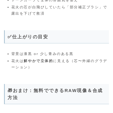
トーンカーブで全体の雰囲気を整え
花火の芯が白飛びしていたら「部分補正ブラシ」で
露出を下げて救済
✅仕上がりの目安
背景は漆黒 or 少し青みのある黒
花火は
鮮やかで立体的
に見える（芯〜外縁のグラデ
ーション）
🎁おまけ：無料でできるRAW現像＆合成
方法