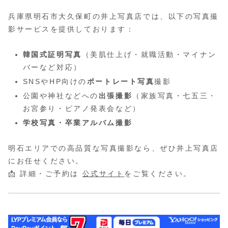
兵庫県明石市大久保町の井上写真店では、以下の写真撮
影サービスを提供しております：
韓国式証明写真
（美肌仕上げ・就職活動・マイナン
バーなど対応）
SNSやHP向けの
ポートレート写真
撮影
公園や神社などへの
出張撮影
（家族写真・七五三・
お宮参り・ピアノ発表会など）
学校写真・卒業アルバム撮影
明石エリアでの高品質な写真撮影なら、ぜひ井上写真店
にお任せください。
📩 詳細・ご予約は
公式サイト
をご覧ください。