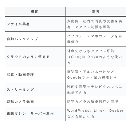
機能
説明
家庭内・社内で写真や文書を共
ファイル共有
有、アクセス制限も可能
パソコン・スマホのデータを自
自動バックアップ
動保存
外出先からもアクセス可能
クラウドのように使える
（Google Driveのような使い
方）
顔認識・アルバム分けなど、
写真・動画管理
Googleフォト風の機能付き
映画や音楽をテレビやスマホに
ストリーミング
配信できる
監視カメラ録画
防犯カメラの映像保存と管理
WordPress、Linux、Docker
仮想マシン・サーバー運用
なども動かせる