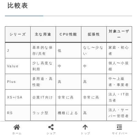
比較表
対象ユーザ
シリーズ
主な用途
CPU性能
拡張性
ー
基本的な保
なし〜少な
家庭・初心
J
低
存/共有
い
者
少し高度な
個人〜小規
Value
中
中
利用
模
多用途・高
中〜上級
Plus
高
高
性能
者・事業者
法人・IT担
XS+/SA
企業IT向け
非常に高
非常に高
当者
法人・サー
RS
ラック型
機種による
高
バー管理者
ホーム
シェア
トップ
サイドバー