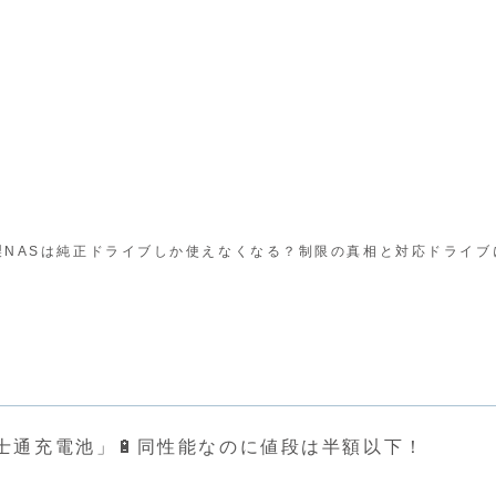
gy製NASは純正ドライブしか使えなくなる？制限の真相と対応ドライ
士通充電池」🔋同性能なのに値段は半額以下！