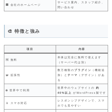
サービス案内、スタッフ紹介、
🏢 会社のホームページ
問い合わせ
🎨 特徴と強み
項目
内容
本体は完全に無料で使えます
🆓 無料
（サーバー代は別）
数万種類の
プラグイン
（機能追
🧩 拡張性
加）と
テーマ
（デザイン）があ
る
世界中のウェブサイトの
約
🌐 世界中で利用
40%以上
がWordPress製です
レスポンシブデザインで、スマ
📱 スマホ対応
ホでも見やすい