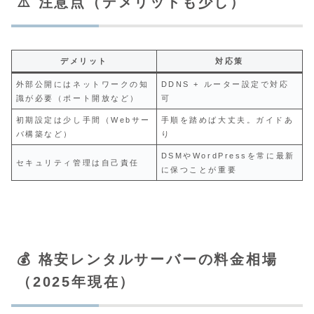
⚠️ 注意点（デメリットも少し）
デメリット
対応策
外部公開にはネットワークの知
DDNS + ルーター設定で対応
識が必要（ポート開放など）
可
初期設定は少し手間（Webサー
手順を踏めば大丈夫。ガイドあ
バ構築など）
り
DSMやWordPressを常に最新
セキュリティ管理は自己責任
に保つことが重要
💰 格安レンタルサーバーの料金相場
（2025年現在）