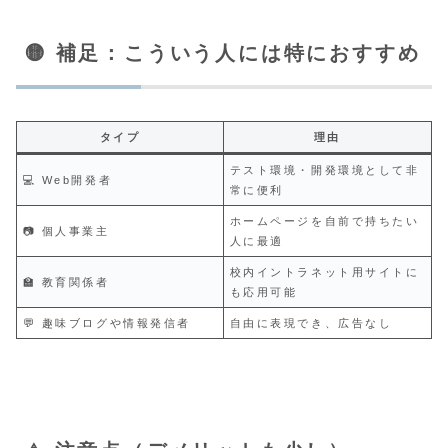
🟡 補足：こういう人には特におすすめ
タイプ
理由
テスト環境・開発環境として非
💻 Web開発者
常に便利
ホームページを自前で持ちたい
📷 個人事業主
人に最適
校内イントラネット用サイトに
🏫 教育関係者
も応用可能
💬 趣味ブログや情報発信者
自由に表現でき、広告なし