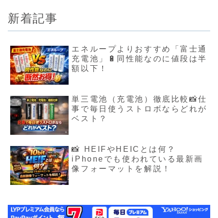
新着記事
エネループよりおすすめ「富士通
充電池」🔋同性能なのに値段は半
額以下！
単三電池（充電池）徹底比較📸仕
事で毎日使うストロボならどれが
ベスト？
📸 HEIFやHEICとは何？
iPhoneでも使われている最新画
像フォーマットを解説！