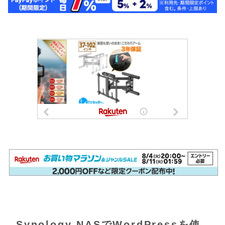
Synology NASでWordPressを使