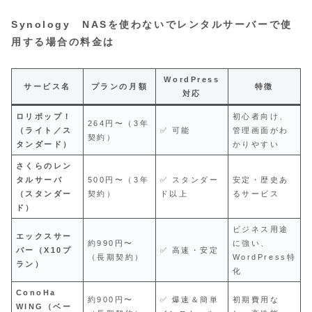
Synology NASを使わないでレンタルサーバーで使
用する場合の料金は
WordPress
サービス名
プランの月額
特徴
対応
ロリポップ！
初心者向け、
264円〜（3年
（ライト／ス
✅ 可能
管理画面がわ
契約）
タンダード）
かりやすい
さくらのレン
タルサーバ
500円〜（3年
✅ スタンダー
安定・歴史あ
（スタンダー
契約）
ド以上
るサービス
ド）
ビジネス用途
エックスサー
約990円〜
に強い、
バー（X10プ
✅ 高速・安定
（長期契約）
WordPress特
ラン）
化
ConoHa
約900円〜
✅ 爆速＆簡単
初期費用な
WING（ベー