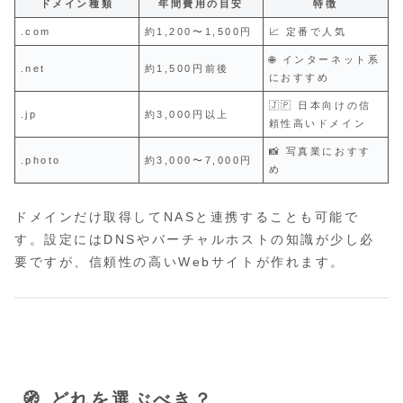
ドメイン種類
年間費用の目安
特徴
.com
約1,200〜1,500円
📈 定番で人気
🌐 インターネット系
.net
約1,500円前後
におすすめ
🇯🇵 日本向けの信
.jp
約3,000円以上
頼性高いドメイン
📸 写真業におすす
.photo
約3,000〜7,000円
め
ドメインだけ取得してNASと連携することも可能で
す。設定にはDNSやバーチャルホストの知識が少し必
要ですが、信頼性の高いWebサイトが作れます。
🧭 どれを選ぶべき？