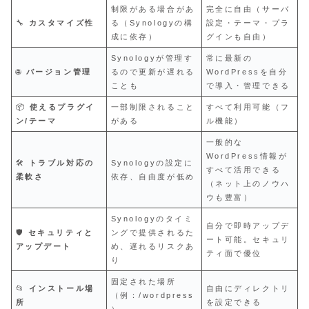
制限がある場合があ
完全に自由（サーバ
🔧
カスタマイズ性
る（Synologyの構
設定・テーマ・プラ
成に依存）
グインも自由）
Synologyが管理す
常に最新の
🌐
バージョン管理
るので更新が遅れる
WordPressを自分
ことも
で導入・管理できる
📦
使えるプラグイ
一部制限されること
すべて利用可能（フ
ン/テーマ
がある
ル機能）
一般的な
WordPress情報が
🛠️
トラブル対応の
Synologyの設定に
すべて活用できる
柔軟さ
依存、自由度が低め
（ネット上のノウハ
ウも豊富）
Synologyのタイミ
自分で即時アップデ
🛡️
セキュリティと
ングで提供されるた
ート可能。セキュリ
アップデート
め、遅れるリスクあ
ティ面で優位
り
固定された場所
📂
インストール場
自由にディレクトリ
（例：/wordpress
所
を設定できる
）