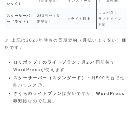
（長期契約）
インストール
し、高性能
シック）
コスパ良し、
スターサーバ
253円〜（長
✅ライト以上
サブドメイン
ー（ライト）
期契約）
対応
※ 上記は2025年時点の長期契約（月払いより安い）価
格です。
ロリポップ！のライトプラン
：月264円前後で
WordPressが使えます。
スターサーバー（スタンダード）
：月500円台で性
能バランス◎。
さくらのライトプラン
は安いですが、
WordPress
非対応
なので注意。