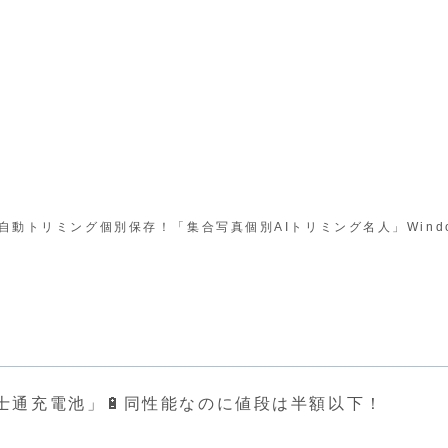
自動トリミング個別保存！「集合写真個別AIトリミング名人」Wind
士通充電池」🔋同性能なのに値段は半額以下！