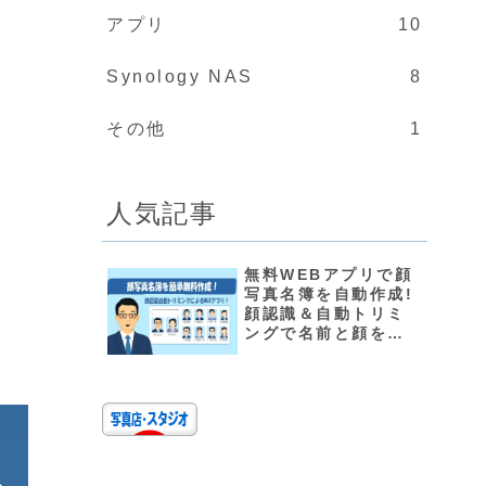
アプリ
10
Synology NAS
8
その他
1
人気記事
個
無料WEBアプリで顔
写真名簿を自動作成!
顔認識＆自動トリミ
ングで名前と顔を覚
えよう！｜井上写真
店