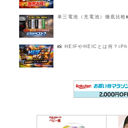
単三電池（充電池）徹底比較
📸 HEIFやHEICとは何