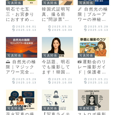
写真関係
写真関係
写真関係
明石で七五
韓国式証明写
🌌 自然光の極
三・お宮参り
真、撮る前
限｜ブルーア
におすすめ！
に“問診票”？
ワーの神秘に
御厨・住吉・
理想の一枚の
迫る
2025.06.01
2025.05.31
2025.05.29
柿本神社の撮
ために大切な
2025.10.13
2025.10.08
2025.10.13
影スポット徹
こと
底ガイド
写真関係
写真関係
写真関係
🌅 自然光の極
今話題、明石
📸運動会のリ
限｜マジック
でも撮影して
レー撮影ガイ
アワー完全解
ます！韓国式
ド｜保護者が
剖
証明写真と
絶対に押さえ
2025.05.29
2025.05.21
2025.05.21
は？
たい準備と撮
2025.10.13
2025.10.08
2025.10.12
影のコツ！
写真関係
写真関係
写真関係
花火写真の撮
【写真ライテ
ストロボ撮影