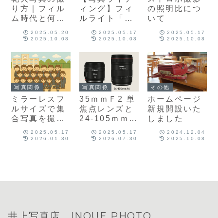
り方｜フィル
ィング】フィ
の照明比につ
ム時代と何が
ルライト「補
いて
変わった？デ
助光」の位置
2025.05.20
2025.05.17
2025.05.17
ジタルで進化
で変わる印象
2025.10.08
2025.10.08
2025.10.08
した撮影術と
と実務性
RAW現像
写真関係
写真関係
その他
ミラーレスフ
35ｍｍＦ2 単
ホームページ
ルサイズで集
焦点レンズと
新規開設いた
合写真を撮影
24-105ｍｍＦ
しました
するときの絞
４ ズームレン
2025.05.17
2025.05.17
2024.12.04
りはいくらに
ズをＦ８で撮
2026.01.30
2026.07.30
2025.10.08
するといいで
影したときの
すか？
被写界深度は
違うのか？
井上写真店 INOUE PHOTO